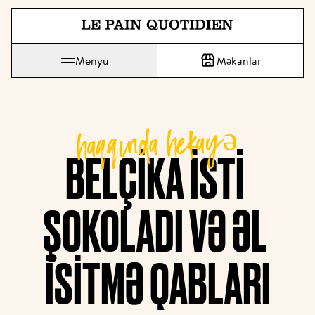
Əsas məzmunə doğrudan keçin
Le Pain Quotidien "Gündəlik Çörək" deməkdir.
Menyu
Məkanlar
haqqında hekayə
BELÇIKA ISTI 
ŞOKOLADI VƏ ƏL 
ISITMƏ QABLARI