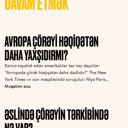
DAVAM ETMƏK
AVROPA ÇÖRƏYI HƏQIQƏTƏN
DAHA YAXŞIDIRMI?
Xaricə səyahət edən amerikalılar tez-tez deyirlər: 
“Avropada çörək həqiqətən daha dadlıdır!” The New 
York Times-ın son məqaləsində soruşulur: Niyə Paris 
və ya Romada baget, kruassan və ya pizza yeyərkən 
Məqaləni oxu
heç bir narahatlıq hiss etmirlər, əvəzində evdə 
sandviç çörəyi şişkinlik və yorğunluq yaradır? Bu 
çörək fərqinin gerçək səbəbləri var və Le Pain 
ƏSLINDƏ ÇÖRƏYIN TƏRKIBINDƏ
Quotidien bu nəticələri hər gün praktikada tətbiq 
edir.