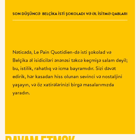
SON DÜŞÜNCƏ
BELÇIKA ISTI ŞOKOLADI VƏ ƏL ISITMƏ QABLARI
Nəticədə, Le Pain Quotidien-də isti şokolad və 
Belçika əl isidiciləri ənənəsi təkcə keçmişə salam deyil; 
bu, istilik, rahatlıq və icma bayramıdır. Sizi dəvət 
edirik, hər kasadan hiss olunan sevinci və nostaljini 
yaşayın, və öz xatirələrinizi birgə masalarımızda 
yaradın.