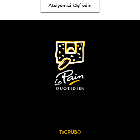
Atelyemizi kəşf edin
TəCRÜBƏ