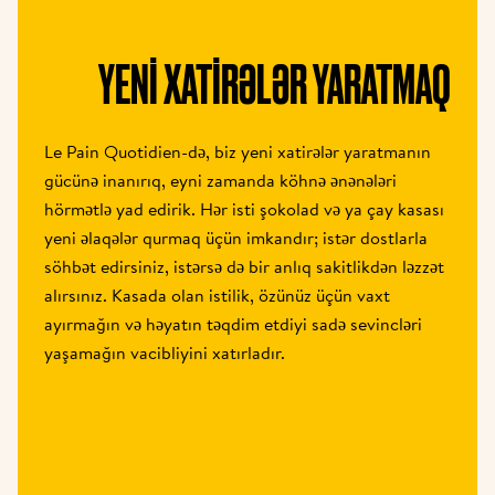
YENI XATIRƏLƏR YARATMAQ
Le Pain Quotidien-də, biz yeni xatirələr yaratmanın 
gücünə inanırıq, eyni zamanda köhnə ənənələri 
hörmətlə yad edirik. Hər isti şokolad və ya çay kasası 
yeni əlaqələr qurmaq üçün imkandır; istər dostlarla 
söhbət edirsiniz, istərsə də bir anlıq sakitlikdən ləzzət 
alırsınız. Kasada olan istilik, özünüz üçün vaxt 
ayırmağın və həyatın təqdim etdiyi sadə sevincləri 
yaşamağın vacibliyini xatırladır.