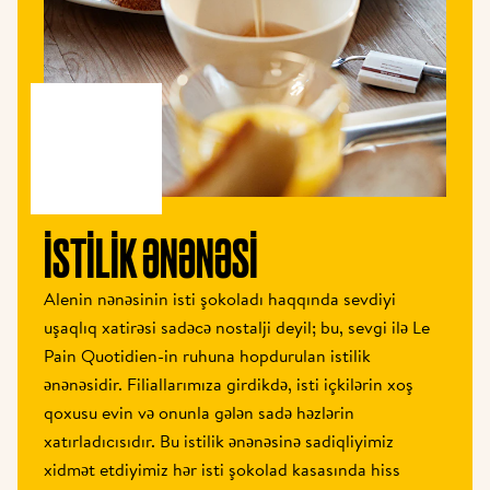
İSTILIK ƏNƏNƏSI
Alenin nənəsinin isti şokoladı haqqında sevdiyi 
uşaqlıq xatirəsi sadəcə nostalji deyil; bu, sevgi ilə Le 
Pain Quotidien-in ruhuna hopdurulan istilik 
ənənəsidir. Filiallarımıza girdikdə, isti içkilərin xoş 
qoxusu evin və onunla gələn sadə həzlərin 
xatırladıcısıdır. Bu istilik ənənəsinə sadiqliyimiz 
xidmət etdiyimiz hər isti şokolad kasasında hiss 