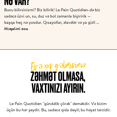
NƏ VAR?
Bunu bilirsinizmi? Biz bilirik! Le Pain Quotidien-də biz 
sadəcə üzvi un, su, duz və bol zamanla bişiririk — 
başqa heç nə yoxdur. Qısayollar, əlavələr və ya gizli 
inqrediyentlər yoxdur. Sadəcə əsaslar, diqqətlə 
Məqaləni oxu
hazırlanmış şəkildə.

Təəssüf ki, hər yerdə belə deyil. Bu gün bir çox 
çörəkxanada sadə görünən bir çörəyin içində uzun bir 
Evə xoş gəlmisiniz
sənaye inqrediyentləri siyahısı gizlənir: xəmir 
yaxşılaşdırıcılar, konservantlar, əlavə şəkərlər, 
tanımadığınız fermentlər və təbii olmayan unlar. 
ZƏHMƏT OLMASA, 

Bunların hamısı sürət və saxlama müddəti üçün edilir.

VAXTINIZI AYIRIN.
Çörək sadəcə əsas qida deyil — sadəlik və 
dürüstlükdən doğan bir gündəlik ənənədir. Yalnız su, 
Le Pain Quotidien "gündəlik çörək" deməkdir. Və bizim 
un, duz və zamanla hazırlanmış hər bir çörək, səbirlə 
üçün bu hər şeydir. Bu, sadəcə qida deyil; bu həyat tərzidir.
işlənilən sənətkarlığın və təmiz qidalanmaya 
sadiqliyin məhsuludur. Bu sadiqlik, eyni standartları 