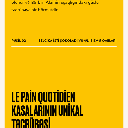
olunur və hər biri Alainin uşaqlığındakı güclü 
təcrübəyə bir hörmətdir.
FƏSIL 02
BELÇIKA ISTI ŞOKOLADI VƏ ƏL ISITMƏ QABLARI
LE PAIN QUOTIDIEN 
KASALARININ UNIKAL 
TƏCRÜBƏSI