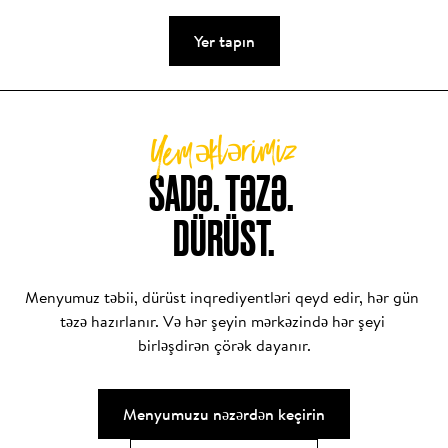
qoruyub saxlamayan dünyada əsl fərq yaradır.

Yer tapın
Bəs çörəyimizi fərqli edən nədir? Sadəcə içindəkilər 
deyil — həm də qəsdən daxil etmədiklərimizdir.
Yeməklərimiz
SADƏ. TƏZƏ. 

DÜRÜST.
Menyumuz təbii, dürüst inqrediyentləri qeyd edir, hər gün 
təzə hazırlanır. Və hər şeyin mərkəzində hər şeyi 
birləşdirən çörək dayanır.
Menyumuzu nəzərdən keçirin