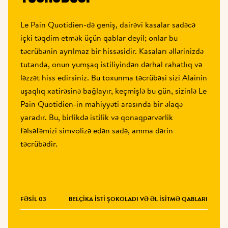
Le Pain Quotidien-də geniş, dairəvi kasalar sadəcə 
içki təqdim etmək üçün qablar deyil; onlar bu 
təcrübənin ayrılmaz bir hissəsidir. Kasaları əllərinizdə 
tutanda, onun yumşaq istiliyindən dərhal rahatlıq və 
ləzzət hiss edirsiniz. Bu toxunma təcrübəsi sizi Alainin 
uşaqlıq xatirəsinə bağlayır, keçmişlə bu gün, sizinlə Le 
Pain Quotidien-in mahiyyəti arasında bir əlaqə 
yaradır. Bu, birlikdə istilik və qonaqpərvərlik 
fəlsəfəmizi simvolizə edən sadə, amma dərin 
təcrübədir.
FƏSIL 03
BELÇIKA ISTI ŞOKOLADI VƏ ƏL ISITMƏ QABLARI