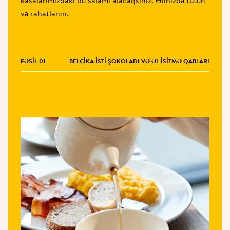
kasalarımızdakı bu salamı alacaqsınız. Əlinizdə tutun 
və rahatlanın.
FƏSIL 01
BELÇIKA ISTI ŞOKOLADI VƏ ƏL ISITMƏ QABLARI