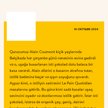
JURNAL
14 OKTYABR 2024
Qurucumuz Alain Coumont kiçik yaşlarında 
Belçikada hər çərşənbə günü nənəsinin evinə gedirdi 
və o, uşağa buxarlanan isti şokolad dolu balaca bir 
kasa verərdi. Alain əllərini o kasanın ətrafına tutar, 
istilik bədəninə keçər və qışın soyuğunu qovardı. 
Aşpaz kimi, o istiliyin xatirəsini Le Pain Quotidien 
masalarına gətirib. Bu günə kimi sadə kasalar uşaq 
sevincini oyadır və dostlarımıza istilik gətirir. İstər isti 
şokolad, istərsə də orqanik çay, geniş, dairəvi 