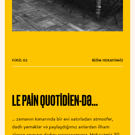
FƏSIL 02
BIZIM HEKAYƏMIZ
LE PAIN QUOTIDIEN-DƏ...
… zamanın kənarında bir evi xatırladan atmosfer, 
dadlı yeməklər və paylaşdığımız anlardan ilham 
alaraq anınızın dadını çıxaracaqsınız. Hekayəmiz 30 