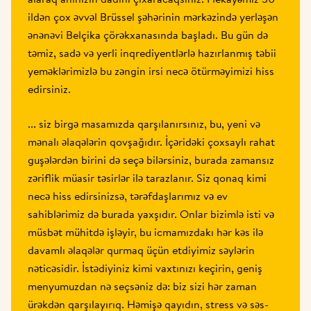
ildən çox əvvəl Brüssel şəhərinin mərkəzində yerləşən 
ənənəvi Belçika çörəkxanasında başladı. Bu gün də 
təmiz, sadə və yerli inqrediyentlərlə hazırlanmış təbii 
yeməklərimizlə bu zəngin irsi necə ötürməyimizi hiss 
edirsiniz.
... siz birgə masamızda qarşılanırsınız, bu, yeni və 
mənalı əlaqələrin qovşağıdır. İçəridəki çoxsaylı rahat 
guşələrdən birini də seçə bilərsiniz, burada zamansız 
zəriflik müasir təsirlər ilə tarazlanır. Siz qonaq kimi 
necə hiss edirsinizsə, tərəfdaşlarımız və ev 
sahiblərimiz də burada yaxşıdır. Onlar bizimlə isti və 
müsbət mühitdə işləyir, bu icmamızdakı hər kəs ilə 
davamlı əlaqələr qurmaq üçün etdiyimiz səylərin 
nəticəsidir. İstədiyiniz kimi vaxtınızı keçirin, geniş 
menyumuzdan nə seçsəniz də: biz sizi hər zaman 
ürəkdən qarşılayırıq. Həmişə qayıdın, stress və səs-