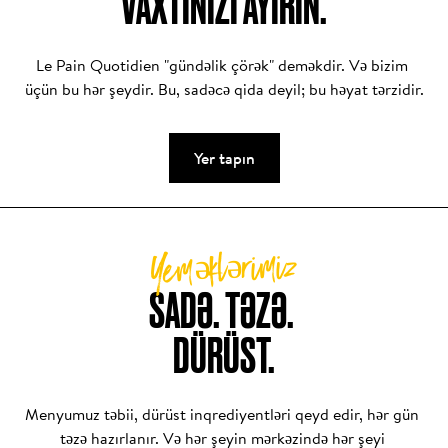
VAXTINIZI AYIRIN.
Çörək sadəcə əsas qida deyil — sadəlik və 
dürüstlükdən doğan bir gündəlik ənənədir. Yalnız su, 
Le Pain Quotidien "gündəlik çörək" deməkdir. Və bizim 
un, duz və zamanla hazırlanmış hər bir çörək, səbirlə 
üçün bu hər şeydir. Bu, sadəcə qida deyil; bu həyat tərzidir.
işlənilən sənətkarlığın və təmiz qidalanmaya 
sadiqliyin məhsuludur. Bu sadiqlik, eyni standartları 
qoruyub saxlamayan dünyada əsl fərq yaradır.

Yer tapın
Bəs çörəyimizi fərqli edən nədir? Sadəcə içindəkilər 
deyil — həm də qəsdən daxil etmədiklərimizdir.
Yeməklərimiz
SADƏ. TƏZƏ. 

DÜRÜST.
Menyumuz təbii, dürüst inqrediyentləri qeyd edir, hər gün 
təzə hazırlanır. Və hər şeyin mərkəzində hər şeyi 