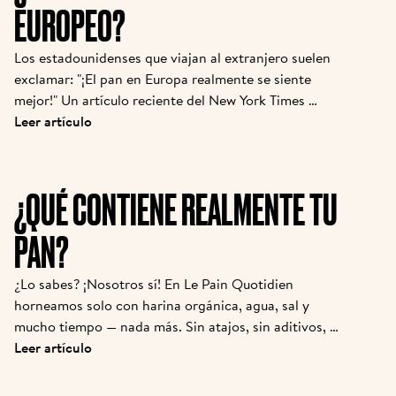
EUROPEO?
Los estadounidenses que viajan al extranjero suelen 
exclamar: "¡El pan en Europa realmente se siente 
mejor!" Un artículo reciente del New York Times 
pregunta por qué tantas personas afirman comer 
Leer artículo
baguettes, croissants o pizza en París o Roma sin 
molestias—mientras que en casa, el pan de molde 
provoca hinchazón o fatiga. Hay razones reales tras 
¿QUÉ CONTIENE REALMENTE TU
esta diferencia y el enfoque de Le Pain Quotidien 
pone estos hallazgos en práctica día tras día.
PAN?
¿Lo sabes? ¡Nosotros sí! En Le Pain Quotidien 
horneamos solo con harina orgánica, agua, sal y 
mucho tiempo — nada más. Sin atajos, sin aditivos, 
sin ingredientes misteriosos. Solo lo esencial, 
Leer artículo
trabajado con cuidado.
