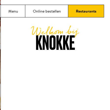
oud
Menu
Online bestellen
Restaurants
Welkom bij
KNOKKE