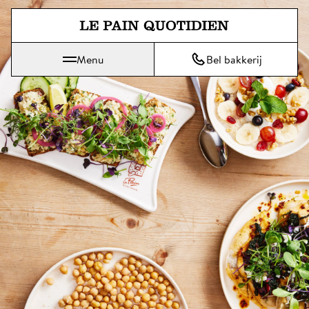
Spring direct naar de hoofdinh
Menu
Bel bakkerij
Le Pain Quotidien betekent Het Dagelijks Brood