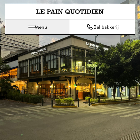
Spring direct naar de hoofdinh
Menu
Bel bakkerij
Le Pain Quotidien betekent Het Dagelijks Brood