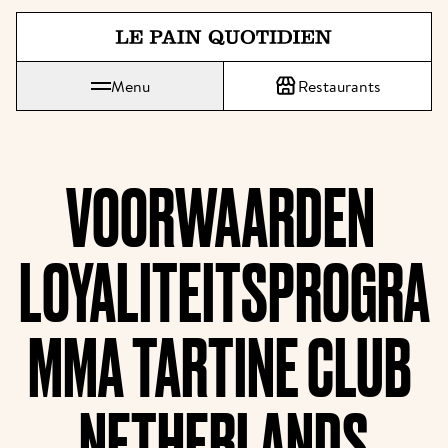
Spring direct naar de hoofdinh
Menu
Restaurants
Le Pain Quotidien betekent Het Dagelijks Brood
VOORWAARDEN 
LOYALITEITSPROGRA
MMA TARTINE CLUB 
NETHERLANDS