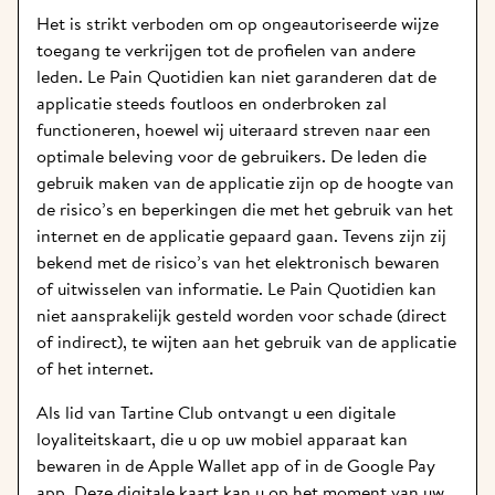
Het is strikt verboden om op ongeautoriseerde wijze 
toegang te verkrijgen tot de profielen van andere 
leden. Le Pain Quotidien kan niet garanderen dat de 
applicatie steeds foutloos en onderbroken zal 
functioneren, hoewel wij uiteraard streven naar een 
optimale beleving voor de gebruikers. De leden die 
gebruik maken van de applicatie zijn op de hoogte van 
de risico’s en beperkingen die met het gebruik van het 
internet en de applicatie gepaard gaan. Tevens zijn zij 
bekend met de risico’s van het elektronisch bewaren 
of uitwisselen van informatie. Le Pain Quotidien kan 
niet aansprakelijk gesteld worden voor schade (direct 
of indirect), te wijten aan het gebruik van de applicatie 
of het internet. 
Als lid van Tartine Club ontvangt u een digitale 
loyaliteitskaart, die u op uw mobiel apparaat kan 
bewaren in de Apple Wallet app of in de Google Pay 
app. Deze digitale kaart kan u op het moment van uw 