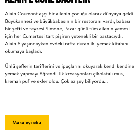
Alain Coumont aşçı bir ailenin çocuğu olarak dünyaya geldi. 
Büyükannesi ve büyükbabasının bir restoranı vardı, babası 
bir şefti ve teyzesi Simone, Pazar günü tüm ailenin yemesi 
için her Cumartesi tart pişiren yetenekli bir pastacıydı. 
Alain 6 yaşındayken evdeki rafta duran iki yemek kitabını 
okumaya başladı. 

Ünlü şeflerin tariflerini ve ipuçlarını okuyarak kendi kendine 
yemek yapmayı öğrendi. İlk kreasyonları çikolatalı mus, 
kremalı puf ve ekler oldu. Çok az şey biliyordu...
Makaleyi oku