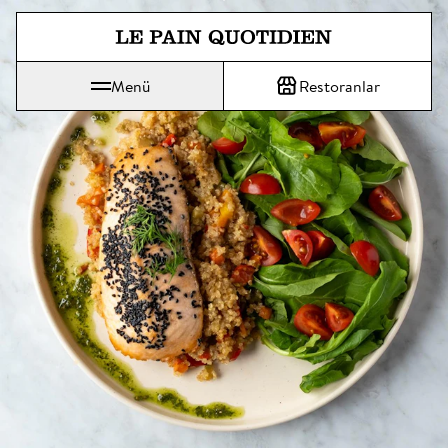
Ana içeriğe doğrudan atla
Menü
Restoranlar
Le Pain Quotidien, günlük ekmek anlamına gelir.