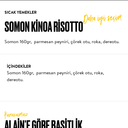
SICAK YEMEKLER
Daha iyi seçim
SOMON KINOA RISOTTO
Somon 160gr,  parmesan peyniri, çörek otu, roka, dereotu.
İÇINDEKILER
Somon 160gr,  parmesan peyniri, çörek otu, roka, 
dereotu.
Kurucumuz
ALAIN'E GÖRE BASITLIK