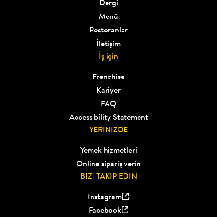
Dergi
Menü
Restoranlar
İletişim
İş için
Frenchise
Kariyer
FAQ
Accessibility Statement
YERINIZDE
Yemek hizmetleri
Online sipariş verin
BIZI TAKIP EDIN
Instagram
Facebook