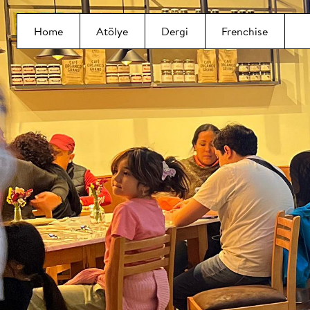
Home
Atölye
Dergi
Frenchise