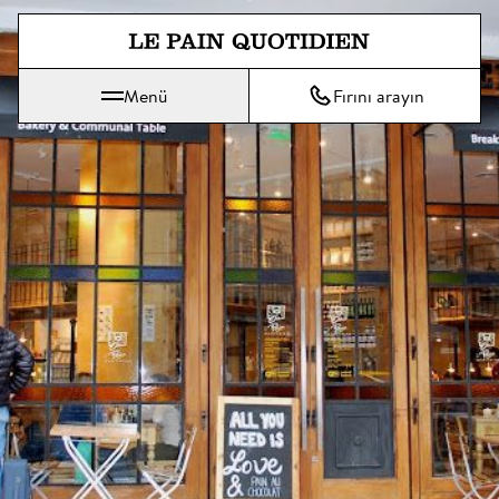
Ana içeriğe doğrudan atla
Menü
Fırını arayın
Le Pain Quotidien, günlük ekmek anlamına gelir.