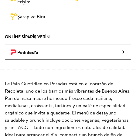
Erişimi
Şarap ve Bira
ONLINE SIPARIŞ VERIN
PedidosYa
Le Pain Quotidien en Posadas está en el corazón de 
Recoleta, uno de los barrios más vibrantes de Buenos Aires. 
Pan de masa madre horneado fresco cada mañana, 
medialunas, croissants, tartines y un café de especialidad 
orgánico que invita a quedarse. El menú de desayuno 
saludable y brunch incluye opciones veganas, vegetarianas 
y sin TACC — todo con ingredientes naturales de calidad. 
Ideal para arrancar el día, compartir un brunch de fin de 