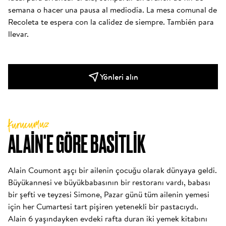
semana o hacer una pausa al mediodía. La mesa comunal de 
Recoleta te espera con la calidez de siempre. También para 
llevar.
Yönleri alın
Kurucumuz
ALAIN'E GÖRE BASITLIK
Alain Coumont aşçı bir ailenin çocuğu olarak dünyaya geldi. 
Büyükannesi ve büyükbabasının bir restoranı vardı, babası 
bir şefti ve teyzesi Simone, Pazar günü tüm ailenin yemesi 
için her Cumartesi tart pişiren yetenekli bir pastacıydı. 
Alain 6 yaşındayken evdeki rafta duran iki yemek kitabını 