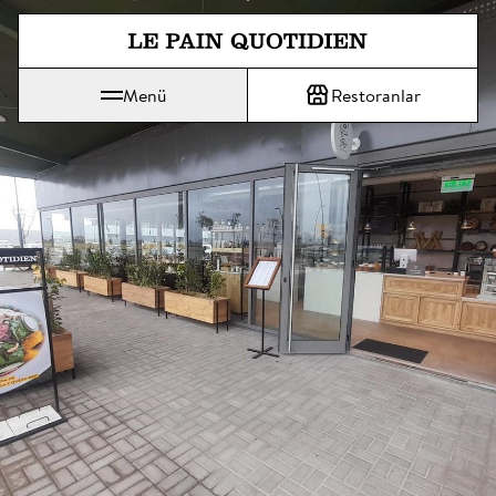
Ana içeriğe doğrudan atla
Menü
Restoranlar
Le Pain Quotidien, günlük ekmek anlamına gelir.