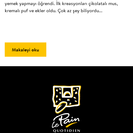
yemek yapmayı öğrendi. İlk kreasyonları çikolatalı mus, 
kremalı puf ve ekler oldu. Çok az şey biliyordu...
Makaleyi oku