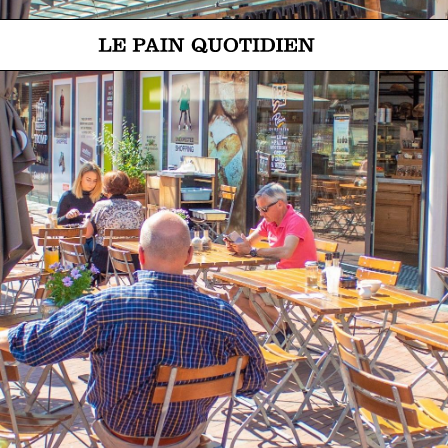
Ana içeriğe doğrudan atla
Le Pain Quotidien, günlük ekmek anlamına gelir.