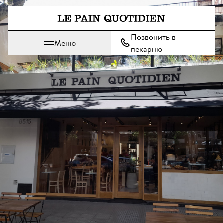
Перейти прямо к основному 
Позвонить в
Меню
Le Pain Quotidien означает Ежедневный Хлеб
пекарню