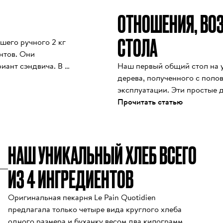
о 
ОТНОШЕНИЯ, ВО
 
СТОЛА
б 
шего ручного 2 кг 
тов. Они 
иант сэндвича. В 
Наш первый общий стол на у
мы 
версия, популярная в 
дерева, полученного с полов
с на стол и радость 
эксплуатации. Эти простые д
роисходит от 
восстановленное дерево при
Прочитать статью
ог)? Слово «tartiner» 
общие столы стали их центр
м случае — 
питает, вдохновляет и корм
ного хлеба.
уместить всех, и достаточно
НАШ УНИКАЛЬНЫЙ ХЛЕБ ВСЕГО
здесь друзья встречаются вн
формируются благодаря обще
ИЗ 4 ИНГРЕДИЕНТОВ
каждого нового стола старо
гладкости, и поверхность с
Оригинальная пекарня Le Pain Quotidien 
гостей и ухода хозяев.
предлагала только четыре вида круглого хлеба 
одного размера и буханку весом два килограмма. 