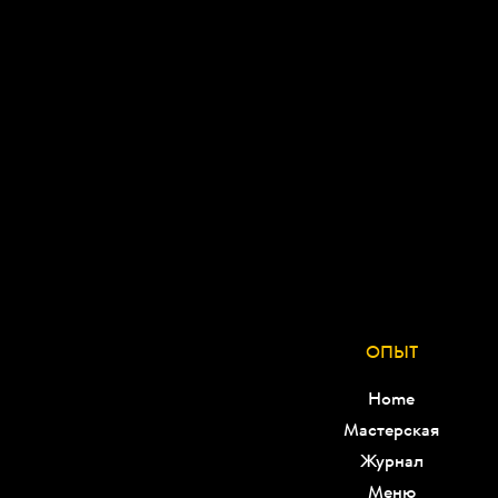
еде, в Le Pain Quotidien вы всегда найдёте 
вкусный выбор «хорошей еды».
ОПЫТ
Home
Мастерская
Журнал
Меню