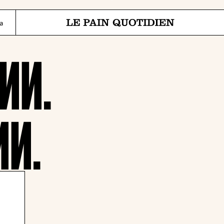
Перейти прямо к основному 
а
Le Pain Quotidien означает Ежедневный Хлеб
ИИ.
ИИ.