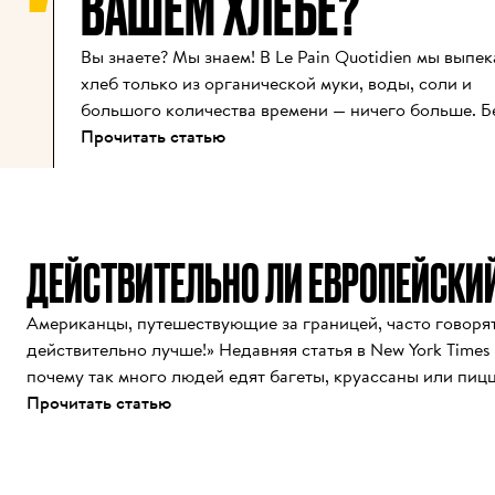
ВАШЕМ ХЛЕБЕ?
Вы знаете? Мы знаем! В Le Pain Quotidien мы выпек
хлеб только из органической муки, воды, соли и 
большого количества времени — ничего больше. Бе
сокращений, без добавок, без загадочных 
Прочитать статью
ингредиентов. Только самое необходимое, 
приготовленное с заботой.

К сожалению, не везде так. Во многих пекарнях 
ДЕЙСТВИТЕЛЬНО ЛИ ЕВРОПЕЙСКИЙ
сегодня то, что выглядит как простая булка, скрыва
длинный список промышленных добавок: 
улучшители теста, консерванты, сахар, о которых в
Американцы, путешествующие за границей, часто говорят:
не слышали, и мука, далёкая от натуральной. Всё 
действительно лучше!» Недавняя статья в New York Times 
ради скорости и срока хранения.

почему так много людей едят багеты, круассаны или пицц
без дискомфорта, а дома обычный хлеб приводит к вздут
Прочитать статью
Хлеб — это больше, чем просто основная еда. Это 
усталости? Есть реальные причины такого различия, и под
ежедневный ритуал, основанный на простоте и 
ежедневно воплощает эти выводы на практике.
честности. Состоящий лишь из воды, муки, соли и 