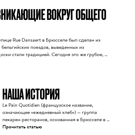
ЗНИКАЮЩИЕ ВОКРУГ ОБЩЕГО
лице Rue Dansaert в Брюсселе был сделан из 
 бельгийских поездов, выведенных из 
оски стали традицией. Сегодня это же грубое, 
вносит деревенский уют в наши рестораны, а 
альными элементами. Мы верим, что сообщество 
ит душу. Наши столы достаточно длинные, чтобы 
 узкие, чтобы каждый мог поговорить; именно 
НАША ИСТОРИЯ
овь, а новые дружбы, отношения и карьеры 
й любви к вкусной еде и хорошей компании. Для 
е дерево строгается и шлифуется до полной 
Le Pain Quotidien (французское название, 
тановится лишь лучше после лет прикосновений 
означающее «ежедневный хлеб») — группа 
пекарен-ресторанов, основанная в Брюсселе в 
1990 году Аленом Кумоном. Будучи молодым 
Прочитать статью
поваром, разочарованным качеством хлеба в 