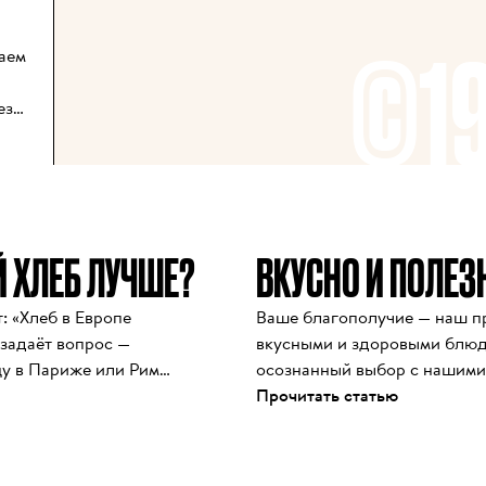
©1
аем 
з 
 ХЛЕБ ЛУЧШЕ?
ВКУСНО И ПОЛЕЗ
ет 
ы 
 «Хлеб в Европе 
Ваше благополучие — наш пр
задаёт вопрос — 
вкусными и здоровыми блюда
у в Париже или Риме 
осознанный выбор с нашими
ию живота или 
Прочитать статью
ход Le Pain Quotidien 