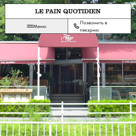
Перейти прямо к основному 
Позвонить в
Меню
Le Pain Quotidien означает Ежедневный Хлеб
пекарню