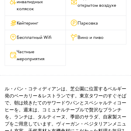
инвалидных 
открытом воздухе
колясок
Кейтеринг
Парковка
Бесплатный Wifi
Вино и пиво
Частные 
мероприятия
ル・パン・コティディアンは、芝公園に位置するベルギー
発のベーカリー＆レストランです。東京タワーのすぐそば
で、朝は焼きたてのサワードウパンとスペシャルティコー
ヒーを。週末は、コミュナルテーブルで贅沢なブランチ
を。ランチは、タルティーヌ、季節のサラダ、自家製スー
プをご用意しています。ヴィーガン・ベジタリアンメニュ
ーも充実。天然素材と有機食材にこだわった料理を毎日7