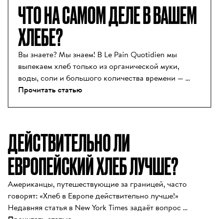
ЧТО НА САМОМ ДЕЛЕ В ВАШЕМ 
ХЛЕБЕ?
Вы знаете? Мы знаем! В Le Pain Quotidien мы 
выпекаем хлеб только из органической муки, 
воды, соли и большого количества времени — 
ничего больше. Без сокращений, без добавок, без 
Прочитать статью
загадочных ингредиентов. Только самое 
необходимое, приготовленное с заботой.

ДЕЙСТВИТЕЛЬНО ЛИ
К сожалению, не везде так. Во многих пекарнях 
сегодня то, что выглядит как простая булка, 
ЕВРОПЕЙСКИЙ ХЛЕБ ЛУЧШЕ?
скрывает длинный список промышленных 
добавок: улучшители теста, консерванты, сахар, о 
которых вы не слышали, и мука, далёкая от 
Американцы, путешествующие за границей, часто 
натуральной. Всё ради скорости и срока хранения.

говорят: «Хлеб в Европе действительно лучше!» 
Недавняя статья в New York Times задаёт вопрос 
Хлеб — это больше, чем просто основная еда. Это 