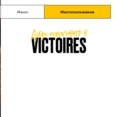
содержимому
Меню
Местоположения
Добро пожаловать в
VICTOIRES