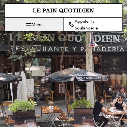
Aller directement au contenu pr
Appeler la
Menu
Le Pain Quotidien, une tradition qui se savoure chaque jour
boulangerie