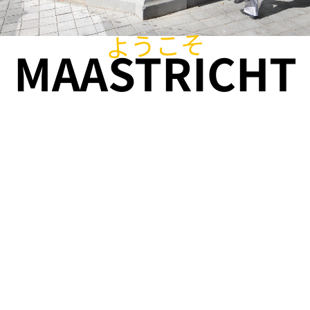
ようこそ
MAASTRICHT