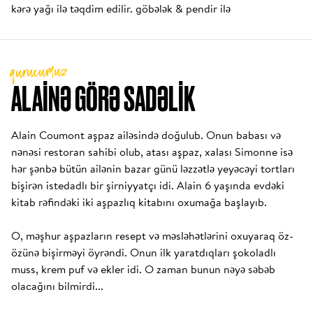
kərə yağı ilə təqdim edilir. göbələk & pendir ilə
qurucumuz
ALAINƏ GÖRƏ SADƏLIK
Alain Coumont aşpaz ailəsində doğulub. Onun babası və 
nənəsi restoran sahibi olub, atası aşpaz, xalası Simonne isə 
hər şənbə bütün ailənin bazar günü ləzzətlə yeyəcəyi tortları 
bişirən istedadlı bir şirniyyatçı idi. Alain 6 yaşında evdəki 
kitab rəfindəki iki aşpazlıq kitabını oxumağa başlayıb.

O, məşhur aşpazların resept və məsləhətlərini oxuyaraq öz-
özünə bişirməyi öyrəndi. Onun ilk yaratdıqları şokoladlı 
muss, krem puf və ekler idi. O zaman bunun nəyə səbəb 
olacağını bilmirdi...