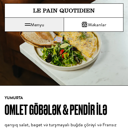
Əsas məzmunə doğrudan keçin
Menyu
Məkanlar
Le Pain Quotidien "Gündəlik Çörək" deməkdir.
YUMURTA
OMLET GÖBƏLƏK & PENDIR ILƏ
qarışıq salat, baget və turşmayalı buğda çörəyi və Fransız 