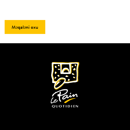
Məqaləni oxu