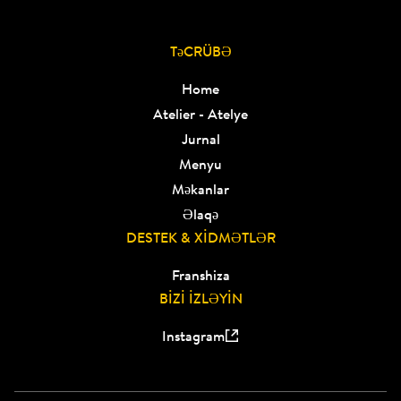
TəCRÜBƏ
Home
Atelier - Atelye
Jurnal
Menyu
Məkanlar
Əlaqə
DESTEK & XİDMƏTLƏR
Franshiza
BİZİ İZLƏYİN
Instagram