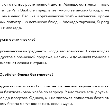
нают о пользе растительной диеты. Меньше есть мяса — поле
ты. Le Pain Quotidien предлагает много веганских блюд, отме
ые» в меню. Весь наш органический хлеб — веганский, кроме
ых популярных веганских блюд — Авокадо-тартинка, Supergra
ы и авокадо.
укты органические?
ганические ингредиенты, когда это возможно. Сюда входят 
дуктов в розничной продаже, напитки и домашняя гранола. 
имости от сезона и страны.
n Quotidien блюда без глютена?
едлагать как можно больше безглютеновых вариантов и може
а безглютеновом хлебе по запросу. У нас также есть другие
ов до десертов. Однако, мы не являемся полностью безглют
тому блюда могут содержать следы муки.