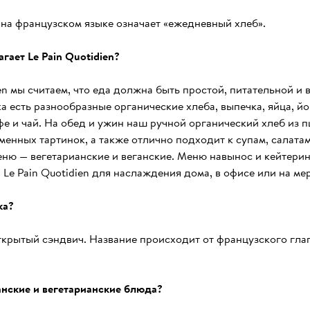
n на французском языке означает «ежедневный хлеб».
гает Le Pain Quotidien?
ien мы считаем, что еда должна быть простой, питательной и 
а есть разнообразные органические хлеба, выпечка, яйца, йог
е и чай. На обед и ужин наш ручной органический хлеб из 
енных тартинок, а также отлично подходит к супам, салатам
ню — вегетарианские и веганские. Меню навынос и кейтеринг
Le Pain Quotidien для наслаждения дома, в офисе или на ме
ка?
ткрытый сэндвич. Название происходит от французского глаго
ганские и вегетарианские блюда?