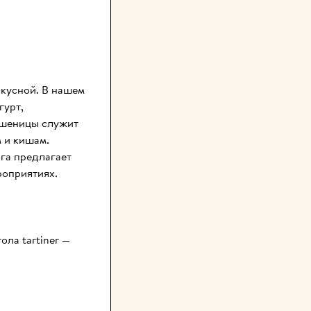
вкусной. В нашем 
урт, 
пшеницы служит 
 и кишам. 
а предлагает 
роприятиях.
ла tartiner — 