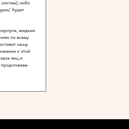
систем), либо 
риц" будет 
корлупа, жидкие 
иях по всему 
оставит нашу 
ижении к этой 
вок яиц и 
ы продолжаем 