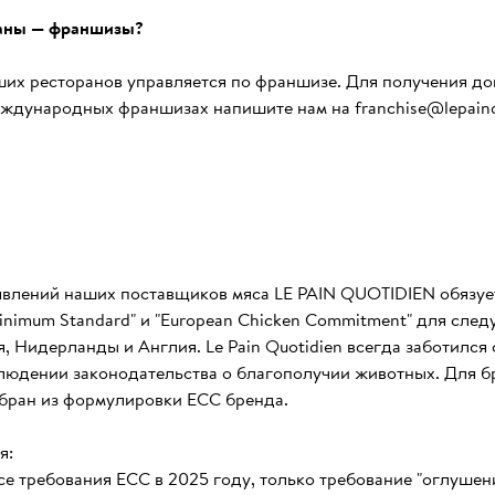
раны — франшизы?
их ресторанов управляется по франшизе. Для получения до
ждународных франшизах напишите нам на 
franchise@lepain
.
явлений наших поставщиков мяса LE PAIN QUOTIDIEN обязуе
inimum Standard" и "European Chicken Commitment" для след
, Нидерланды и Англия. Le Pain Quotidien всегда заботился о
людении законодательства о благополучии животных. Для бр
убран из формулировки ECC бренда.
я:
е требования ECC в 2025 году, только требование "оглушен