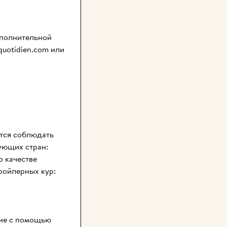
полнительной 
quotidien.com
 или 
тся соблюдать 
ующих стран: 
 качестве 
ойлерных кур: 
ие с помощью 