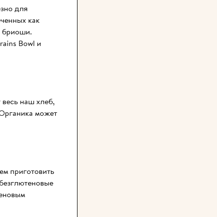
зно для 
ченных как 
 бриоши. 
ins Bowl и 
весь наш хлеб, 
Органика может 
м приготовить 
 безглютеновые 
еновым 