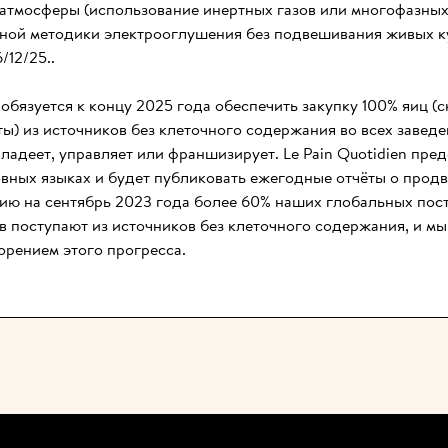
атмосферы (использование инертных газов или многофазных 
ной методики электрооглушения без подвешивания живых ку
/12/25..
n обязуется к концу 2025 года обеспечить закупку 100% яиц (с
ы) из источников без клеточного содержания во всех заведен
ладеет, управляет или франшизирует. Le Pain Quotidien пред
вных языках и будет публиковать ежегодные отчёты о продв
ию на сентябрь 2023 года более 60% наших глобальных поста
в поступают из источников без клеточного содержания, и м
орением этого прогресса.