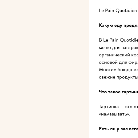
Le Pain Quotidie
Какую еду предла
В Le Pain Quotid
меню для завтрак
органический коф
основой для фирм
Многие блюда ме
свежие продукты 
Что такое тартин
Тартинка — это о
«намазывать».
Есть ли у вас ве