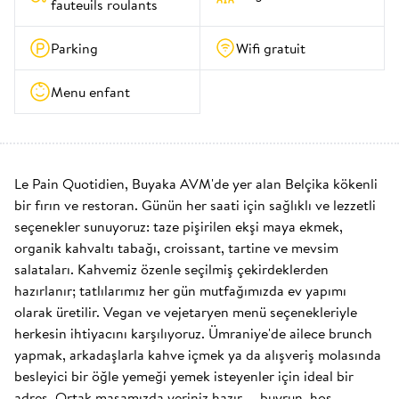
fauteuils roulants
Parking
Wifi gratuit
Menu enfant
Le Pain Quotidien, Buyaka AVM'de yer alan Belçika kökenli 
bir fırın ve restoran. Günün her saati için sağlıklı ve lezzetli 
seçenekler sunuyoruz: taze pişirilen ekşi maya ekmek, 
organik kahvaltı tabağı, croissant, tartine ve mevsim 
salataları. Kahvemiz özenle seçilmiş çekirdeklerden 
hazırlanır; tatlılarımız her gün mutfağımızda ev yapımı 
olarak üretilir. Vegan ve vejetaryen menü seçenekleriyle 
herkesin ihtiyacını karşılıyoruz. Ümraniye'de ailece brunch 
yapmak, arkadaşlarla kahve içmek ya da alışveriş molasında 
besleyici bir öğle yemeği yemek isteyenler için ideal bir 
adres. Ortak masamızda yeriniz hazır — buyrun, hoş 