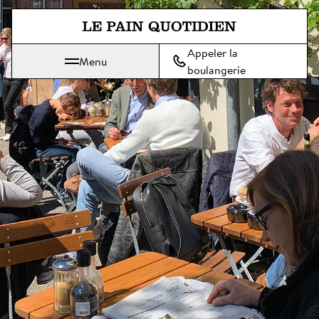
Aller directement au contenu pr
Appeler la
Menu
Le Pain Quotidien, une tradition qui se savoure chaque jour
boulangerie