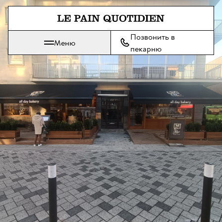
Перейти прямо к основному 
Позвонить в
Меню
Le Pain Quotidien означает Ежедневный Хлеб
пекарню