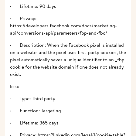
·       Lifetime: 90 days
·       Privacy: 
https://developers.facebook.com/docs/marketing-
api/conversions-api/parameters/fbp-and-fbc/
·       Description: When the Facebook pixel is installed 
on a website, and the pixel uses first-party cookies, the 
pixel automatically saves a unique identifier to an _fbp 
cookie for the website domain if one does not already 
exist.
lissc
·       Type: Third party
·       Function: Targeting
·       Lifetime: 365 days
·       Privacy: https://linkedin.com/legal/l/cookie-table?