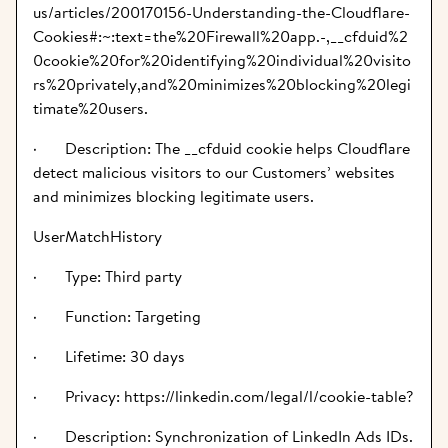
us/articles/200170156-Understanding-the-Cloudflare-
Cookies#:~:text=the%20Firewall%20app.-,__cfduid%2
0cookie%20for%20identifying%20individual%20visito
rs%20privately,and%20minimizes%20blocking%20legi
timate%20users.
·       Description: The __cfduid cookie helps Cloudflare 
detect malicious visitors to our Customers’ websites 
and minimizes blocking legitimate users.
UserMatchHistory
·       Type: Third party
·       Function: Targeting
·       Lifetime: 30 days
·       Privacy: https://linkedin.com/legal/l/cookie-table?
·       Description: Synchronization of LinkedIn Ads IDs.