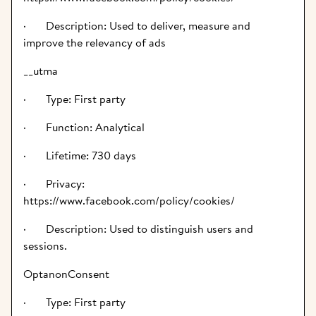
·       Description: Used to deliver, measure and 
improve the relevancy of ads
__utma
·       Type: First party
·       Function: Analytical
·       Lifetime: 730 days
·       Privacy: 
https://www.facebook.com/policy/cookies/
·       Description: Used to distinguish users and 
sessions.
OptanonConsent
·       Type: First party