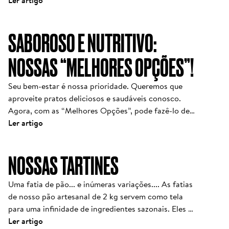
por que tantas pessoas dizem comer baguetes, 
Ler artigo
diário moldado pela simplicidade e pela integridade. 
croissants ou pizza em Paris ou Roma sem nenhum 
Feito apenas com água, farinha, sal e tempo, cada 
desconforto—enquanto nos EUA, o pão de forma 
SABOROSO E NUTRITIVO:
pão é fruto de paciência artesanal e um compromisso 
resulta em inchaço ou cansaço. Há razões reais para 
genuíno com uma alimentação limpa. Essa dedicação 
essa diferença, e a abordagem do Le Pain Quotidien 
NOSSAS “MELHORES OPÇÕES”!
oferece uma alternativa verdadeira num mundo em 
coloca essas descobertas em prática todos os dias.
que nem todos os pães seguem os mesmos padrões.

Seu bem-estar é nossa prioridade. Queremos que 
O que torna o nosso pão diferente? Não é apenas o 
aproveite pratos deliciosos e saudáveis conosco. 
que colocamos — mas o que deixamos de fora.
Agora, com as “Melhores Opções”, pode fazê-lo de 
forma consciente.
Ler artigo
NOSSAS TARTINES
Uma fatia de pão... e inúmeras variações.... As fatias 
de nosso pão artesanal de 2 kg servem como tela 
para uma infinidade de ingredientes sazonais. Eles se 
juntam para formar nossas tartines, a versão belga 
Ler artigo