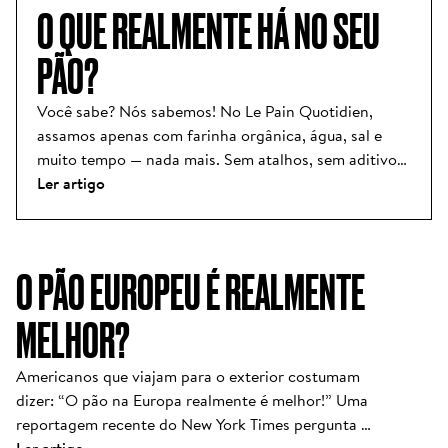
O QUE REALMENTE HÁ NO SEU 
PÃO?
Você sabe? Nós sabemos! No Le Pain Quotidien, 
assamos apenas com farinha orgânica, água, sal e 
muito tempo — nada mais. Sem atalhos, sem aditivos, 
sem ingredientes misteriosos. Apenas o essencial, 
Ler artigo
preparado com cuidado.

Infelizmente, não é assim em todos os lugares. Em 
O PÃO EUROPEU É REALMENTE
muitas padarias hoje, o que parece uma simples 
baguete esconde uma longa lista de ingredientes 
MELHOR?
industriais: melhoradores de massa, conservantes, 
açúcares adicionados, enzimas desconhecidas e 
farinhas que estão longe de serem naturais — tudo 
Americanos que viajam para o exterior costumam 
em nome da velocidade e da duração.

dizer: “O pão na Europa realmente é melhor!” Uma 
reportagem recente do New York Times pergunta 
O pão é mais do que um alimento básico: é um ritual 