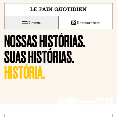
Saltar diretamente para o conte
O menu
Restaurantes
Le Pain Quotidien significa O Pão Diário
NOSSAS HISTÓRIAS.
SUAS HISTÓRIAS.
HISTÓRIA.
©1990
2026