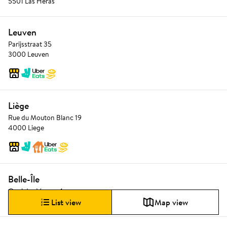
5501 Las Heras
Leuven
Parijsstraat 35
3000 Leuven
Liège
Rue du Mouton Blanc 19
4000 Liege
Belle-Île
Quai des Vennes 1
4020 Liège
List view
Map view