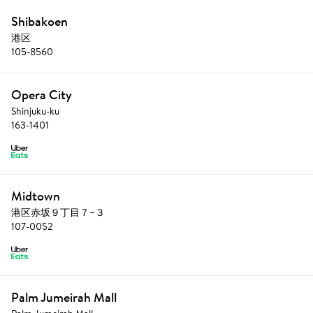
Shibakoen
港区
105-8560 
Opera City
Shinjuku-ku
163-1401 
Midtown
港区赤坂９丁目７−３
107-0052 
Palm Jumeirah Mall