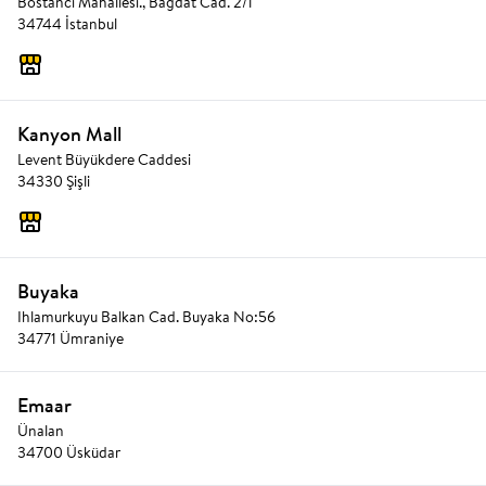
Bostancı Mahallesi., Bağdat Cad. 2/1
34744 İstanbul
Kanyon Mall
Levent Büyükdere Caddesi
34330 Şişli
Buyaka
Ihlamurkuyu Balkan Cad. Buyaka No:56
34771 Ümraniye
Emaar
Ünalan
34700 Üsküdar