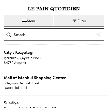
Jump directly to main content
Le Pain Quotidien means The Daily Bread
Menu
Filter
Search
City's Kozyatagi
İçerenköy, Çayır Cd No: 1,
34752 Ataşehir
Mall of Istanbul Shopping Center
Süleyman Demirel Street
34000 İKİTELLİ
Suadiye