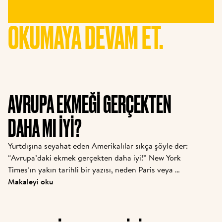
OKUMAYA DEVAM ET.
AVRUPA EKMEĞI GERÇEKTEN
DAHA MI IYI?
Yurtdışına seyahat eden Amerikalılar sıkça şöyle der: 
“Avrupa’daki ekmek gerçekten daha iyi!” New York 
Times’ın yakın tarihli bir yazısı, neden Paris veya 
Roma’da baget, kruvasan ya da pizza yerken hiç 
Makaleyi oku
rahatsızlık hissetmemelerine rağmen, evde sandviç 
ekmeğiyle şişkinlik veya yorgunluk yaşadıklarını 
sorguluyor. Bu ekmek farkının gerçek nedenleri var 