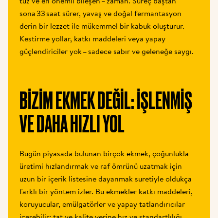
tuz ve en önemli bileşen – zaman. Süreç baştan 
sona 33 saat sürer, yavaş ve doğal fermantasyon 
derin bir lezzet ile mükemmel bir kabuk oluşturur. 
Kestirme yollar, katkı maddeleri veya yapay 
güçlendiriciler yok – sadece sabır ve geleneğe saygı.
BIZIM EKMEK DEĞIL: IŞLENMIŞ 
VE DAHA HIZLI YOL
Bugün piyasada bulunan birçok ekmek, çoğunlukla 
üretimi hızlandırmak ve raf ömrünü uzatmak için 
uzun bir içerik listesine dayanmak suretiyle oldukça 
farklı bir yöntem izler. Bu ekmekler katkı maddeleri, 
koruyucular, emülgatörler ve yapay tatlandırıcılar 
içerebilir; tat ve kalite yerine hız ve standartlılığı 