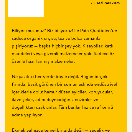
DERGI
25 HAZIRAN 2025
Biliyor musunuz? Biz biliyoruz! Le Pain Quotidien’de 
sadece organik un, su, tuz ve bolca zamanla 
pişiriyoruz — başka hiçbir şey yok. Kısayollar, katkı 
maddeleri veya gizemli malzemeler yok. Sadece öz, 
özenle hazırlanmış malzemeler.

Ne yazık ki her yerde böyle değil. Bugün birçok 
fırında, basit görünen bir somun aslında endüstriyel 
içeriklerle dolu: hamur düzenleyiciler, koruyucular, 
ilave şeker, adını duymadığınız enzimler ve 
doğallıktan uzak unlar. Tüm bunlar hız ve raf ömrü 
adına yapılıyor.

Ekmek yalnızca temel bir gıda değil — sadelik ve 