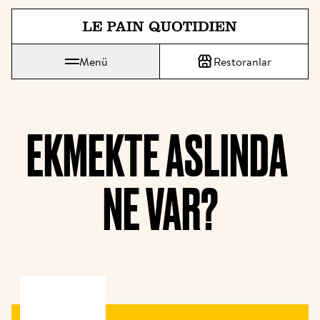
Ana içeriğe doğrudan atla
Menü
Restoranlar
Le Pain Quotidien, günlük ekmek anlamına gelir.
EKMEKTE ASLINDA 
NE VAR?