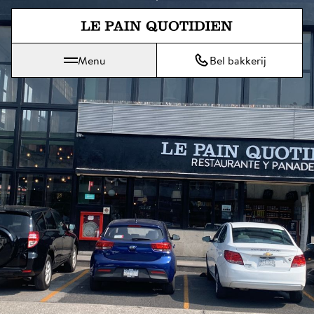
Spring direct naar de hoofdinh
Menu
Bel bakkerij
Le Pain Quotidien betekent Het Dagelijks Brood