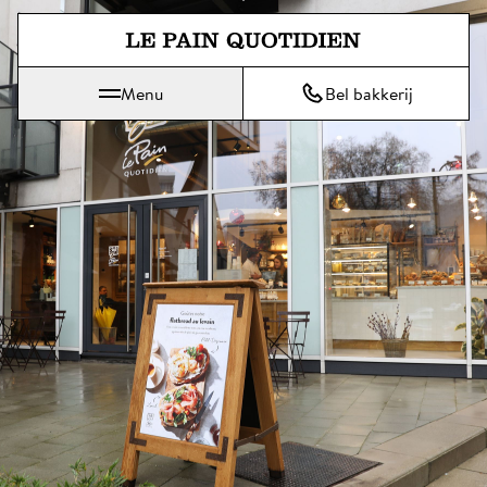
Spring direct naar de hoofdinh
Menu
Bel bakkerij
Le Pain Quotidien betekent Het Dagelijks Brood