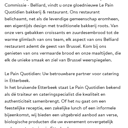
Commissie - Belliard, vindt u onze gloednieuwe Le Pain 
Quotidien bakkerij & restaurant. Ons restaurant 
belichaamt, net als de levendige gemeenschap eromheen, 
een eigentijds design met traditionele bakkerij roots. Van 
onze vers gebakken croissants en zuurdesembrood tot de 
warme glimlach van ons team, elk aspect van ons Belliard 
restaurant ademt de geest van Brussel. Kom bij ons 
genieten van ons vermaarde brood en onze maaltijden, die 
elk de unieke smaak en ziel van Brussel weerspiegelen.

Le Pain Quotidien: Uw betrouwbare partner voor catering 
in Etterbeek.

In het bruisende Etterbeek staat Le Pain Quotidien bekend 
als dé traiteur en cateringspecialist die kwaliteit en 
authenticiteit samenbrengt. Of het nu gaat om een 
feestelijke receptie, een zakelijke lunch of een informele 
bijeenkomst, wij bieden een uitgebreid aanbod aan verse, 
biologische producten die uw evenement onvergetelijk 