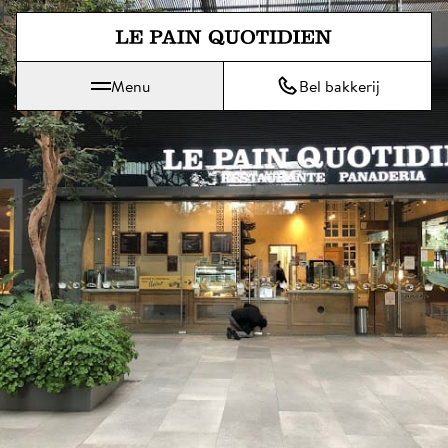
Spring direct naar de hoofdinh
Menu
Bel bakkerij
Le Pain Quotidien betekent Het Dagelijks Brood