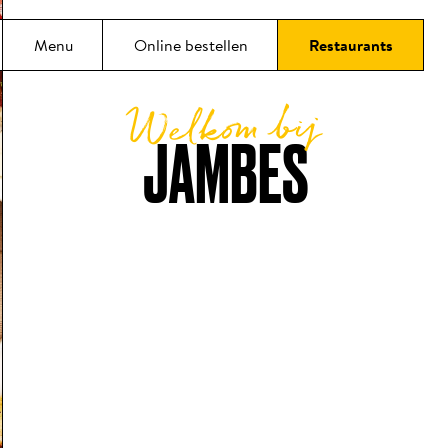
oud
Menu
Online bestellen
Restaurants
Welkom bij
JAMBES