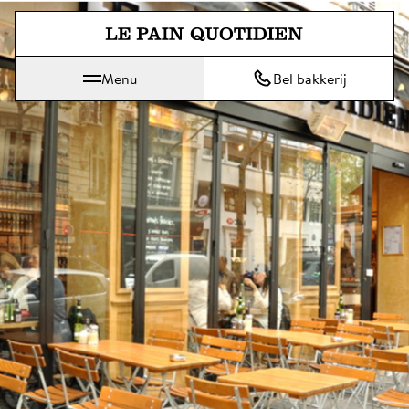
Spring direct naar de hoofdinh
Menu
Bel bakkerij
Le Pain Quotidien betekent Het Dagelijks Brood