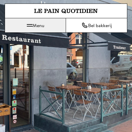
Spring direct naar de hoofdinh
Menu
Bel bakkerij
Le Pain Quotidien betekent Het Dagelijks Brood