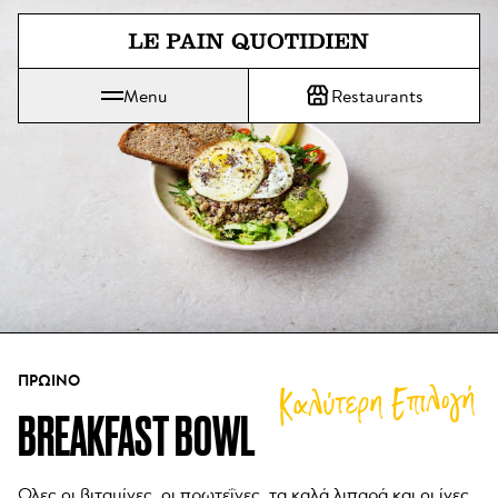
Μετάβαση απευθείας στο κύριο
Menu
Restaurants
Το Le Pain Quotidien σημαίνει Το Καθημερινό Ψωμί
ΠΡΩΙΝΌ
Καλύτερη Επιλογή
BREAKFAST BOWL 
Ολες οι βιταμίνες, οι πρωτεΐνες, τα καλά λιπαρά και οι ίνες 