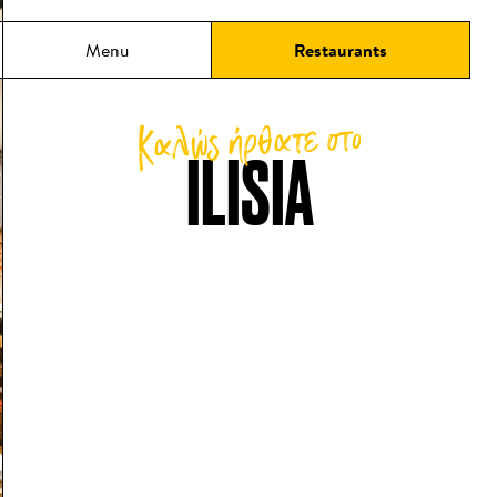
 περιεχόμενο
Menu
Restaurants
Καλώς ήρθατε στο
ILISIA