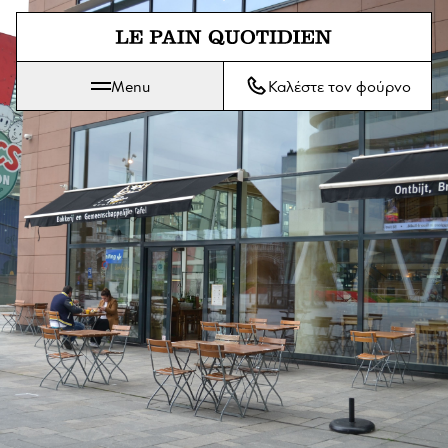
Μετάβαση απευθείας στο κύριο
Menu
Καλέστε τον φούρνο
Το Le Pain Quotidien σημαίνει Το Καθημερινό Ψωμί