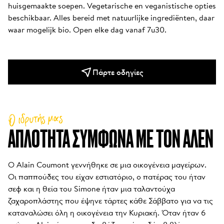
huisgemaakte soepen. Vegetarische en veganistische opties 
beschikbaar. Alles bereid met natuurlijke ingrediënten, daar 
waar mogelijk bio. Open elke dag vanaf 7u30.
Πάρτε οδηγίες
Ο ιδρυτής μας
ΑΠΛΌΤΗΤΑ ΣΎΜΦΩΝΑ ΜΕ ΤΟΝ ΑΛΈΝ
Ο Alain Coumont γεννήθηκε σε μια οικογένεια μαγείρων. 
Οι παππούδες του είχαν εστιατόριο, ο πατέρας του ήταν 
σεφ και η θεία του Simone ήταν μια ταλαντούχα 
ζαχαροπλάστης που έψηνε τάρτες κάθε Σάββατο για να τις 
καταναλώσει όλη η οικογένεια την Κυριακή. Όταν ήταν 6 