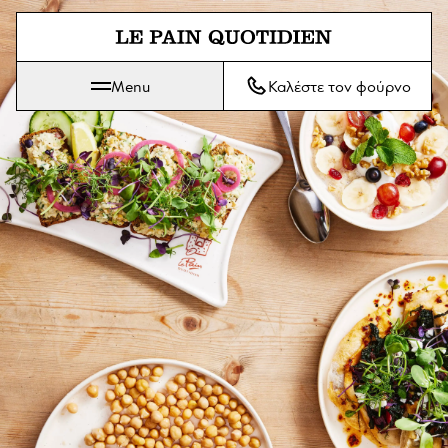
Μετάβαση απευθείας στο κύριο
Menu
Καλέστε τον φούρνο
Το Le Pain Quotidien σημαίνει Το Καθημερινό Ψωμί