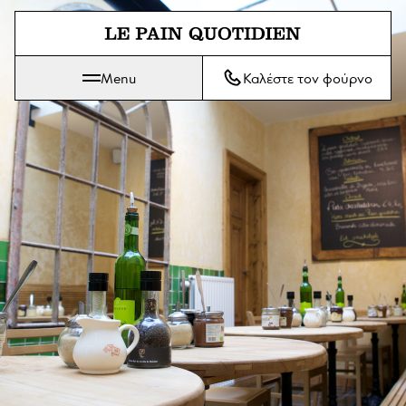
Μετάβαση απευθείας στο κύριο
Menu
Καλέστε τον φούρνο
Το Le Pain Quotidien σημαίνει Το Καθημερινό Ψωμί