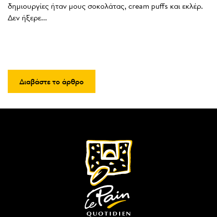
δημιουργίες ήταν μους σοκολάτας, cream puffs και εκλέρ. 
Δεν ήξερε...
Διαβάστε το άρθρο