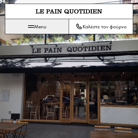
Μετάβαση απευθείας στο κύριο
Menu
Καλέστε τον φούρνο
Το Le Pain Quotidien σημαίνει Το Καθημερινό Ψωμί