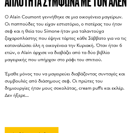
ΑΠΛΌΤΗΤΑ ΣΎΜΦΩΝΑ ΜΕ ΤΟΝ ΑΛΈΝ
Ο Alain Coumont γεννήθηκε σε μια οικογένεια μαγείρων. 
Οι παππούδες του είχαν εστιατόριο, ο πατέρας του ήταν 
σεφ και η θεία του Simone ήταν μια ταλαντούχα 
ζαχαροπλάστης που έψηνε τάρτες κάθε Σάββατο για να τις 
καταναλώσει όλη η οικογένεια την Κυριακή. Όταν ήταν 6 
ετών, ο Alain άρχισε να διαβάζει από τα δύο βιβλία 
μαγειρικής που υπήρχαν στο ράφι του σπιτιού. 

Έμαθε μόνος του να μαγειρεύει διαβάζοντας συνταγές και 
συμβουλές από διάσημους σεφ. Οι πρώτες του 
δημιουργίες ήταν μους σοκολάτας, cream puffs και εκλέρ. 
Δεν ήξερε...