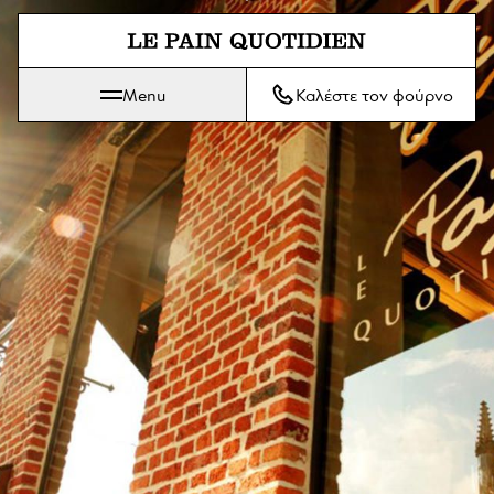
Μετάβαση απευθείας στο κύριο
Menu
Καλέστε τον φούρνο
Το Le Pain Quotidien σημαίνει Το Καθημερινό Ψωμί