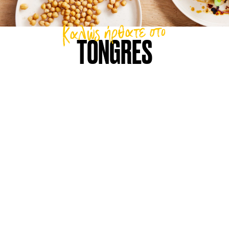
Καλώς ήρθατε στο
TONGRES