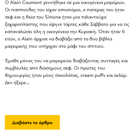
Ο Alain Coumont γεννήθηκε σε μια οικογένεια μαγείρων. 
Οι παππούδες του είχαν εστιατόριο, ο πατέρας του ήταν 
σεφ και η θεία του Simone ήταν μια ταλαντούχα 
ζαχαροπλάστης που έψηνε τάρτες κάθε Σάββατο για να τις 
καταναλώσει όλη η οικογένεια την Κυριακή. Όταν ήταν 6 
ετών, ο Alain άρχισε να διαβάζει από τα δύο βιβλία 
μαγειρικής που υπήρχαν στο ράφι του σπιτιού. 

Έμαθε μόνος του να μαγειρεύει διαβάζοντας συνταγές και 
συμβουλές από διάσημους σεφ. Οι πρώτες του 
δημιουργίες ήταν μους σοκολάτας, cream puffs και εκλέρ. 
Δεν ήξερε...
Διαβάστε το άρθρο