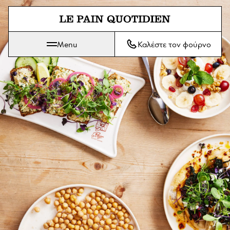
Μετάβαση απευθείας στο κύριο
Menu
Καλέστε τον φούρνο
Το Le Pain Quotidien σημαίνει Το Καθημερινό Ψωμί