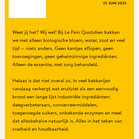
MAGAZINE
25 JUNI 2025
Weet jij het? Wij wel! Bij Le Pain Quotidien bakken 
we met alleen biologische bloem, water, zout en veel 
tijd — niets anders. Geen kantjes aflopen, geen 
toevoegingen, geen geheimzinnige ingrediënten. 
Alleen de essentie, met zorg behandeld.

Helaas is dat niet overal zo. In veel bakkerijen 
vandaag verbergt wat eruitziet als een eenvoudig 
brood een lange lijst industriële ingrediënten: 
deegverbeteraars, conserveermiddelen, 
toegevoegde suikers, onbekende enzymen en meel 
dat allesbehalve natuurlijk is. Alles in het teken van 
snelheid en houdbaarheid.
