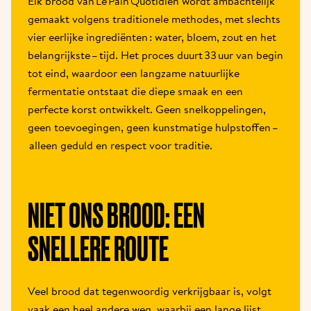
Elk brood van Le Pain Quotidien wordt ambachtelijk 
gemaakt volgens traditionele methodes, met slechts 
vier eerlijke ingrediënten : water, bloem, zout en het 
belangrijkste – tijd. Het proces duurt 33 uur van begin 
tot eind, waardoor een langzame natuurlijke 
fermentatie ontstaat die diepe smaak en een 
perfecte korst ontwikkelt. Geen snelkoppelingen, 
geen toevoegingen, geen kunstmatige hulpstoffen –
 alleen geduld en respect voor traditie.
NIET ONS BROOD: EEN 
SNELLERE ROUTE
Veel brood dat tegenwoordig verkrijgbaar is, volgt 
vaak een heel andere weg, waarbij een lange lijst 