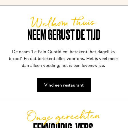
kennis te laten maken met het verhaal van een van 
de pioniers. Kris is de eigenaar van een van de 
Welkom thuis
oorspronkelijke franchisepartners van Alain, en zijn 
zaak blijft vandaag nog altijd sterk groeien.
NEEM GERUST DE TIJD
De naam ‘Le Pain Quotidien’ betekent ‘het dagelijks 
brood’. En dat betekent alles voor ons. Het is veel meer 
dan alleen voeding; het is een levenswijze. 
Vind een restaurant
Onze gerechten