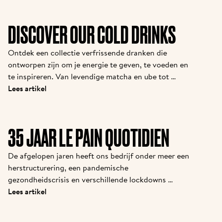
DISCOVER OUR COLD DRINKS
Ontdek een collectie verfrissende dranken die 
ontworpen zijn om je energie te geven, te voeden en 
te inspireren. Van levendige matcha en ube tot 
tropische vruchten en plantaardige eiwitten: elke 
Lees artikel
slok biedt iets bijzonders.
35 JAAR LE PAIN QUOTIDIEN
De afgelopen jaren heeft ons bedrijf onder meer een 
herstructurering, een pandemische 
gezondheidscrisis en verschillende lockdowns 
doorstaan. Als groep en als merk komen we hier 
Lees artikel
sterker uit. Nu veel nieuwe partners zich bij de 
familie aansluiten, vonden we het belangrijk om hen 