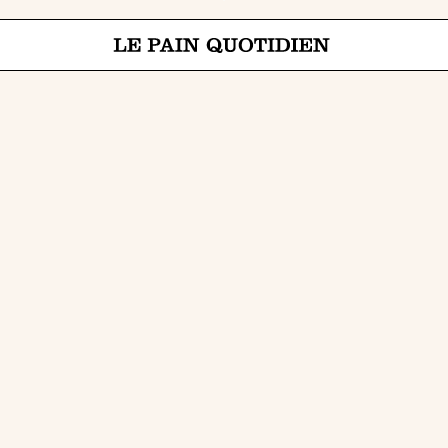
Jump directly to main content
Le Pain Quotidien means The Daily Bread